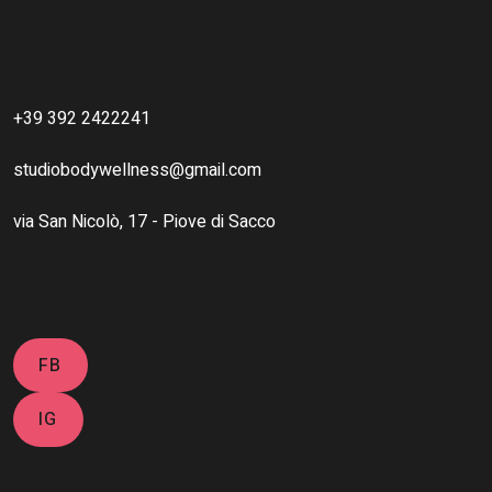
+39 392 2422241
studiobodywellness@gmail.com
via San Nicolò, 17 - Piove di Sacco
FB
IG