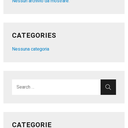
Nessun archivio da mostrare.
CATEGORIES
Nessuna categoria
Search for:
SEAR
CATEGORIE